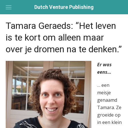
Skip
Dutch Venture Publishing
to
content
Tamara Geraeds: “Het leven
is te kort om alleen maar
over je dromen na te denken.”
Er was
eens…
… een
meisje
genaamd
Tamara. Ze
groeide op
in een klein