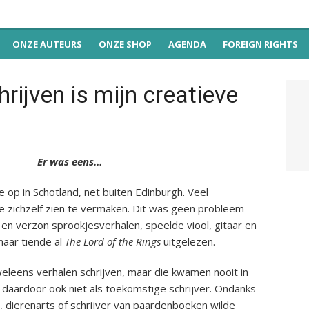
ONZE AUTEURS
ONZE SHOP
AGENDA
FOREIGN RIGHTS
rijven is mijn creatieve
Er was eens…
op in Schotland, net buiten Edinburgh. Veel
e zichzelf zien te vermaken. Dit was geen probleem
en verzon sprookjesverhalen, speelde viool, gitaar en
haar tiende al
The Lord of the Rings
uitgelezen.
leens verhalen schrijven, maar die kwamen nooit in
f daardoor ook niet als toekomstige schrijver. Ondanks
ina, dierenarts of schrijver van paardenboeken wilde