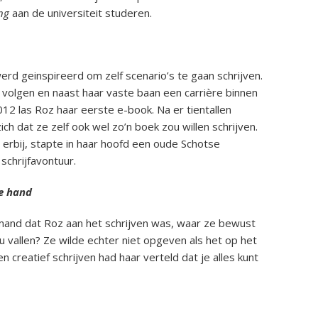
ng
aan de universiteit studeren.
rd geinspireerd om zelf scenario’s te gaan schrijven.
e volgen en naast haar vaste baan een carrière binnen
12 las Roz haar eerste e-book. Na er tientallen
ch dat ze zelf ook wel zo’n boek zou willen schrijven.
 erbij, stapte in haar hoofd een oude Schotse
schrijfavontuur.
de hand
and dat Roz aan het schrijven was, waar ze bewust
 vallen? Ze wilde echter niet opgeven als het op het
 creatief schrijven had haar verteld dat je alles kunt