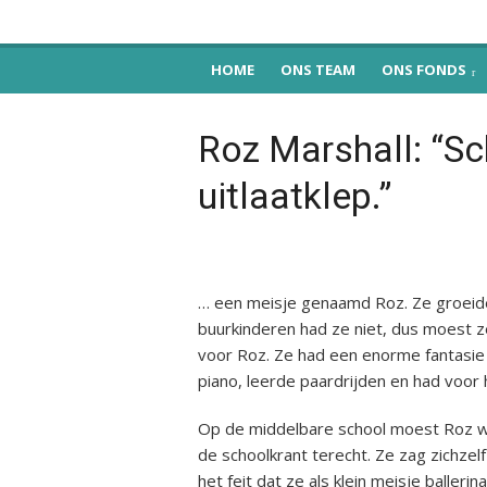
Skip
Dutch Venture
to
the sky is the limit
content
HOME
ONS TEAM
ONS FONDS
Publishing
Roz Marshall: “Sch
uitlaatklep.”
… een meisje genaamd Roz. Ze groeide 
buurkinderen had ze niet, dus moest z
voor Roz. Ze had een enorme fantasie 
piano, leerde paardrijden en had voor 
Op de middelbare school moest Roz we
de schoolkrant terecht. Ze zag zichzel
het feit dat ze als klein meisje baller