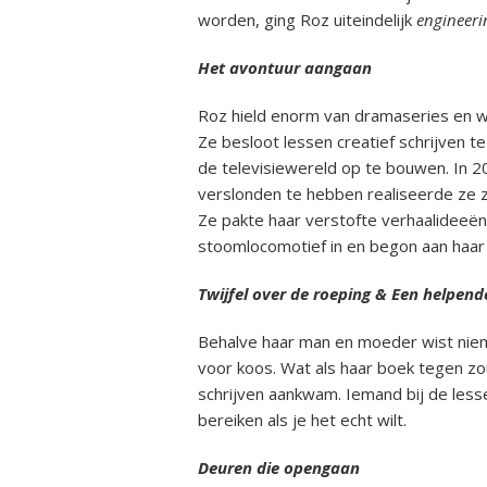
worden, ging Roz uiteindelijk
engineeri
Het avontuur aangaan
Roz hield enorm van dramaseries en we
Ze besloot lessen creatief schrijven t
de televisiewereld op te bouwen. In 20
verslonden te hebben realiseerde ze zi
Ze pakte haar verstofte verhaalideeën
stoomlocomotief in en begon aan haar 
Twijfel over de roeping & Een helpen
Behalve haar man en moeder wist niem
voor koos. Wat als haar boek tegen zou
schrijven aankwam. Iemand bij de lessen
bereiken als je het echt wilt.
Deuren die opengaan