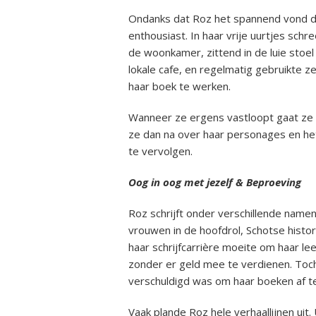
Ondanks dat Roz het spannend vond di
enthousiast. In haar vrije uurtjes schr
de woonkamer, zittend in de luie stoel
lokale cafe, en regelmatig gebruikte z
haar boek te werken.
Wanneer ze ergens vastloopt gaat ze v
ze dan na over haar personages en het 
te vervolgen.
Oog in oog met jezelf & Beproeving
Roz schrijft onder verschillende namen
vrouwen in de hoofdrol, Schotse histo
haar schrijfcarrière moeite om haar le
zonder er geld mee te verdienen. Toc
verschuldigd was om haar boeken af t
Vaak plande Roz hele verhaallijnen uit. 