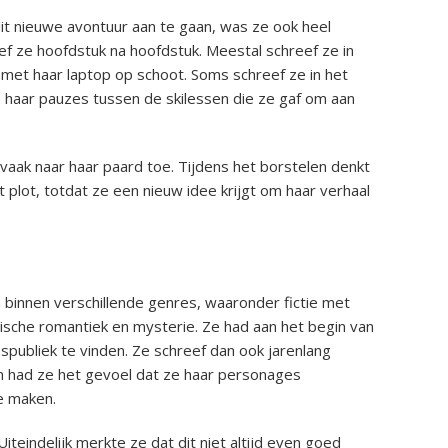
t nieuwe avontuur aan te gaan, was ze ook heel
eef ze hoofdstuk na hoofdstuk. Meestal schreef ze in
 met haar laptop op schoot. Soms schreef ze in het
e haar pauzes tussen de skilessen die ze gaf om aan
aak naar haar paard toe. Tijdens het borstelen denkt
plot, totdat ze een nieuw idee krijgt om haar verhaal
 binnen verschillende genres, waaronder fictie met
rische romantiek en mysterie. Ze had aan het begin van
espubliek te vinden. Ze schreef dan ook jarenlang
h had ze het gevoel dat ze haar personages
e maken.
Uiteindelijk merkte ze dat dit niet altijd even goed