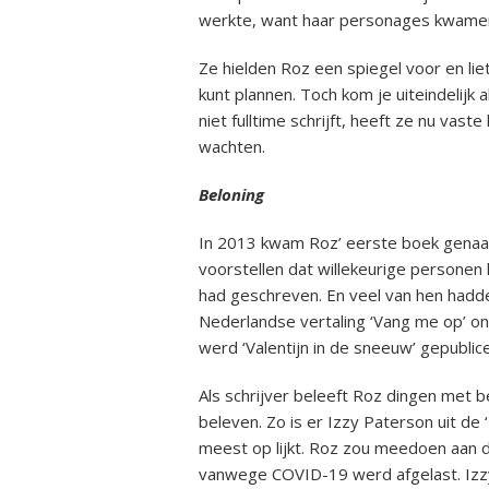
werkte, want haar personages kwamen
Ze hielden Roz een spiegel voor en liet
kunt plannen. Toch kom je uiteindelijk 
niet fulltime schrijft, heeft ze nu vas
wachten.
Beloning
In 2013 kwam Roz’ eerste boek genaamd ‘
voorstellen dat willekeurige personen 
had geschreven. En veel van hen hadd
Nederlandse vertaling ‘Vang me op’ ond
werd ‘Valentijn in de sneeuw’ gepublic
Als schrijver beleeft Roz dingen met b
beleven. Zo is er Izzy Paterson uit de
meest op lijkt. Roz zou meedoen aan
vanwege COVID-19 werd afgelast. Izzy,