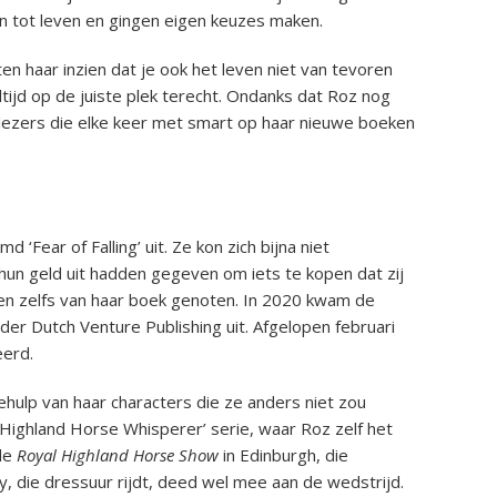
 tot leven en gingen eigen keuzes maken.
en haar inzien dat je ook het leven niet van tevoren
altijd op de juiste plek terecht. Ondanks dat Roz nog
te lezers die elke keer met smart op haar nieuwe boeken
Fear of Falling’ uit. Ze kon zich bijna niet
hun geld uit hadden gegeven om iets te kopen dat zij
en zelfs van haar boek genoten. In 2020 kwam de
er Dutch Venture Publishing uit. Afgelopen februari
eerd.
ehulp van haar characters die ze anders niet zou
 ‘Highland Horse Whisperer’ serie, waar Roz zelf het
 de
Royal Highland Horse Show
in Edinburgh, die
 die dressuur rijdt, deed wel mee aan de wedstrijd.