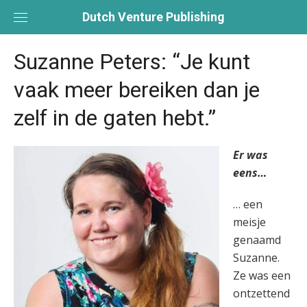
Skip
Dutch Venture Publishing
to
content
Suzanne Peters: “Je kunt
vaak meer bereiken dan je
zelf in de gaten hebt.”
Er was
eens…
… een
meisje
genaamd
Suzanne.
Ze was een
ontzettend