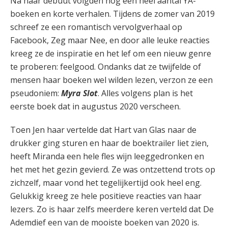
Na haar debuut volgden nog een heel aantal YA-
boeken en korte verhalen. Tijdens de zomer van 2019
schreef ze een romantisch vervolgverhaal op
Facebook, Zeg maar Nee, en door alle leuke reacties
kreeg ze de inspiratie en het lef om een nieuw genre
te proberen: feelgood. Ondanks dat ze twijfelde of
mensen haar boeken wel wilden lezen, verzon ze een
pseudoniem:
Myra Slot
. Alles volgens plan is het
eerste boek dat in augustus 2020 verscheen.
Toen Jen haar vertelde dat Hart van Glas naar de
drukker ging sturen en haar de boektrailer liet zien,
heeft Miranda een hele fles wijn leeggedronken en
het met het gezin gevierd. Ze was ontzettend trots op
zichzelf, maar vond het tegelijkertijd ook heel eng.
Gelukkig kreeg ze hele positieve reacties van haar
lezers. Zo is haar zelfs meerdere keren verteld dat De
Ademdief een van de mooiste boeken van 2020 is.