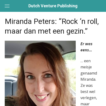
Skip
Dutch Venture Publishing
to
content
Miranda Peters: “Rock ‘n roll,
maar dan met een gezin.”
Er was
eens…
… een
meisje
genaamd
Miranda.
Ze was
best wel
verlegen,
maar