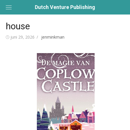
Skip
Dutch Venture Publishing
to
content
house
Posted
Author
juni 29, 2026
jenminkman
on