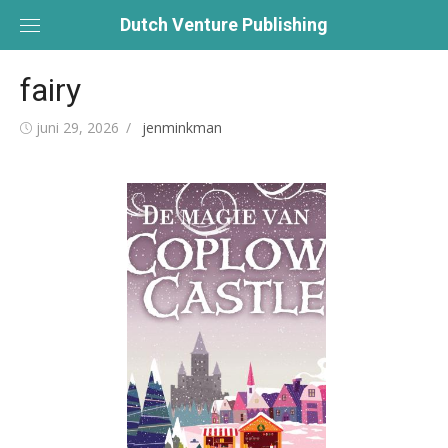
Skip
Dutch Venture Publishing
to
content
fairy
Posted
Author
juni 29, 2026
jenminkman
on