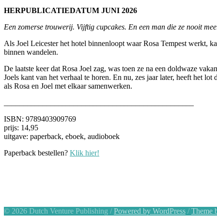
HERPUBLICATIEDATUM JUNI 2026
Een zomerse trouwerij. Vijftig cupcakes. En een man die ze nooit mee
Als Joel Leicester het hotel binnenloopt waar Rosa Tempest werkt, kan 
binnen wandelen.
De laatste keer dat Rosa Joel zag, was toen ze na een doldwaze vakan
Joels kant van het verhaal te horen. En nu, zes jaar later, heeft het 
als Rosa en Joel met elkaar samenwerken.
_________________________________________________
ISBN: 9789403909769
prijs: 14,95
uitgave: paperback, eboek, audioboek
Paperback bestellen?
Klik hier!
© 2026 Dutch Venture Publishing
/
Powered by WordPress
/
Theme b