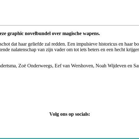
eze graphic novelbundel over magische wapens.
t schot dat haar geliefde zal redden. Een impulsieve historicus en haa
tende nalatenschap van zijn vader om tot iets beters en een hecht krijg
ndertsma, Zoë Onderweegs, Eef van Wershoven, Noah Wijdeven en Sara
Volg ons op socials: