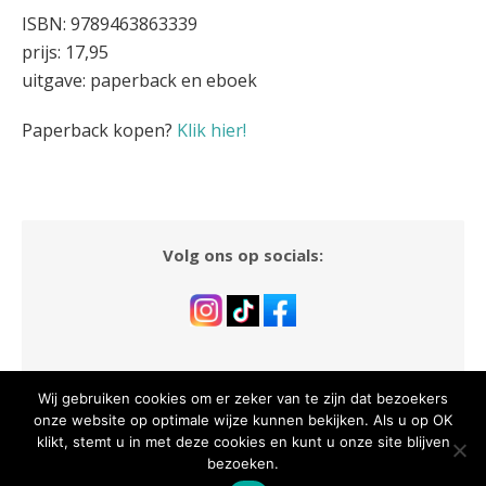
ISBN: 9789463863339
prijs: 17,95
uitgave: paperback en eboek
Paperback kopen?
Klik hier!
Volg ons op socials:
Wij gebruiken cookies om er zeker van te zijn dat bezoekers
onze website op optimale wijze kunnen bekijken. Als u op OK
klikt, stemt u in met deze cookies en kunt u onze site blijven
© 2026 Dutch Venture Publishing
/
Powered by WordPress
/
bezoeken.