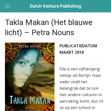
Skip
Dutch Venture Publishing
to
content
Takla Makan (Het blauwe
licht) – Petra Nouns
PUBLICATIEDATUM
MAART 2018
Ella is een vijftienjarig
meisje uit Berlijn. Haar
vader vindt het
belangrijk dat ze ook
met andere culturen in
aanraking komt, dus zit
ze op een school in