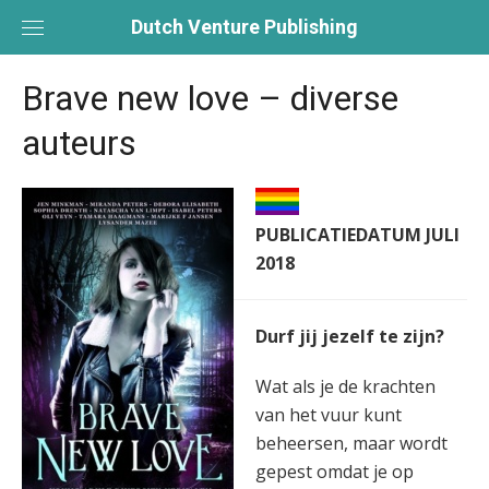
Skip
Dutch Venture Publishing
to
content
Brave new love – diverse
auteurs
PUBLICATIEDATUM JULI
2018
Durf jij jezelf te zijn?
Wat als je de krachten
van het vuur kunt
beheersen, maar wordt
gepest omdat je op