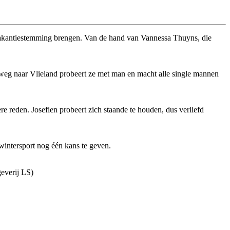
 vakantiestemming brengen. Van de hand van Vannessa Thuyns, die
op weg naar Vlieland probeert ze met man en macht alle single mannen
e reden. Josefien probeert zich staande te houden, dus verliefd
wintersport nog één kans te geven.
geverij LS)