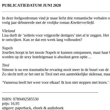
PUBLICATIEDATUM JUNI 2020
In deze feelgoodroman vind je maar liefst drie romantische verhalen
vorig jaar debuteerde met de vrolijke roman
Knetterverliefd
.
Vlieland
Lisa durft de ‘zeilreis voor vrijgezelle dertigers’ niet af te zeggen
te ontwijken. Kan ze dat een week lang volhouden?
Napels
Josefien hoopt in het mooie Napels te kunnen ontspannen, maar haar be
worden op de sexy hoteleigenaar is absoluut geen optie…
Tirol
Simone is na een traumatische ervaring nooit meer in de buurt van de
Zo slecht treft ze het niet in Tirol met een aantrekkelijke skileraar, m
‘Vannessa heeft het weer voor elkaar! Ik kon niet stoppen met lezen.
_________________________________________________
ISBN: 9789492585530
prijs: 16,95
uitgave: paperback, eboek & audioboek