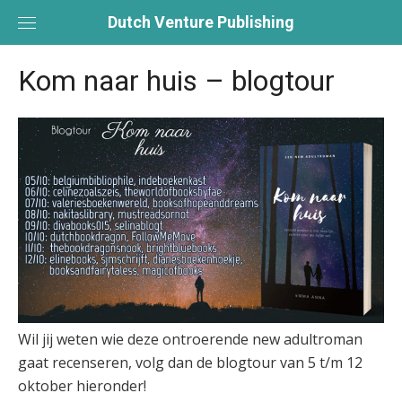
Skip
Dutch Venture Publishing
to
content
Kom naar huis – blogtour
Wil jij weten wie deze ontroerende new adultroman
gaat recenseren, volg dan de blogtour van 5 t/m 12
oktober hieronder!