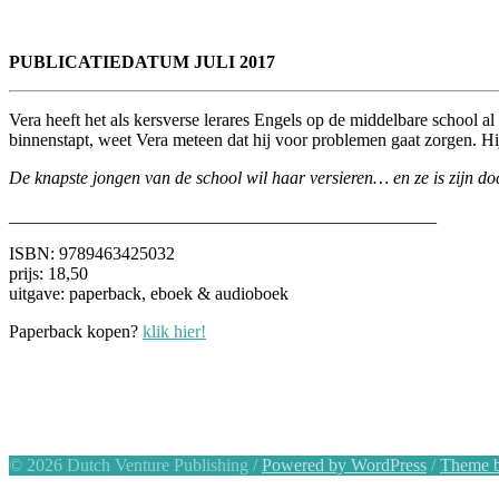
PUBLICATIEDATUM JULI 2017
Vera heeft het als kersverse lerares Engels op de middelbare school al
binnenstapt, weet Vera meteen dat hij voor problemen gaat zorgen. Hij 
De knapste jongen van de school wil haar versieren… en ze is zijn do
________________________________________________
ISBN: 9789463425032
prijs: 18,50
uitgave: paperback, eboek & audioboek
Paperback kopen?
klik hier!
© 2026 Dutch Venture Publishing
/
Powered by WordPress
/
Theme b