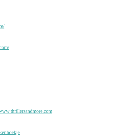
re/
.com/
/www.thrillersandmore.com
kenhoekje