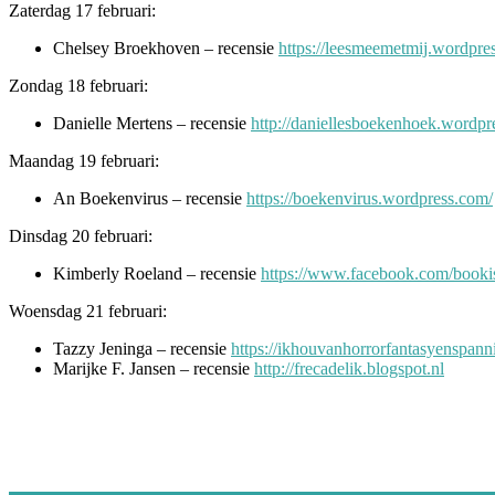
Zaterdag 17 februari:
Chelsey Broekhoven – recensie
https://leesmeemetmij.wordpre
Zondag 18 februari:
Danielle Mertens – recensie
http://daniellesboekenhoek.wordp
Maandag 19 februari:
An Boekenvirus – recensie
https://boekenvirus.wordpress.com/
Dinsdag 20 februari:
Kimberly Roeland – recensie
https://www.facebook.com/bookis
Woensdag 21 februari:
Tazzy Jeninga – recensie
https://ikhouvanhorrorfantasyenspan
Marijke F. Jansen – recensie
http://frecadelik.blogspot.nl