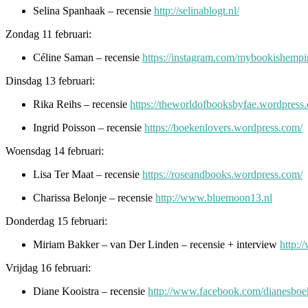
Selina Spanhaak – recensie
http://selinablogt.nl/
Zondag 11 februari:
Céline Saman – recensie
https://instagram.com/mybookishempi
Dinsdag 13 februari:
Rika Reihs – recensie
https://theworldofbooksbyfae.wordpress
Ingrid Poisson – recensie
https://boekenlovers.wordpress.com/
Woensdag 14 februari:
Lisa Ter Maat – recensie
https://roseandbooks.wordpress.com/
Charissa Belonje – recensie
http://www.bluemoon13.nl
Donderdag 15 februari:
Miriam Bakker – van Der Linden – recensie + interview
http:/
Vrijdag 16 februari:
Diane Kooistra – recensie
http://www.facebook.com/dianesboe