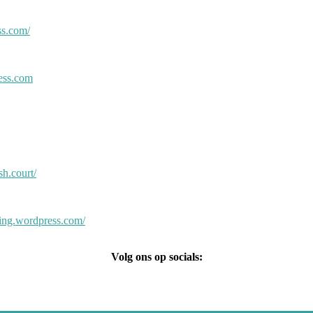
ss.com/
ress.com
h.court/
ning.wordpress.com/
Volg ons op socials: