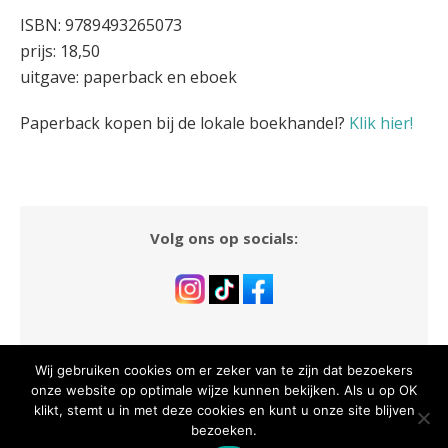
ISBN: 9789493265073
prijs: 18,50
uitgave: paperback en eboek
Paperback kopen bij de lokale boekhandel?
Klik hier!
Volg ons op socials:
Wij gebruiken cookies om er zeker van te zijn dat bezoekers
onze website op optimale wijze kunnen bekijken. Als u op OK
klikt, stemt u in met deze cookies en kunt u onze site blijven
© 2026 Dutch Venture Publishing
/
Powered by WordPress
/
bezoeken.