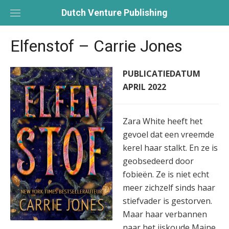
Skip
Dutch Venture Publishing
to
content
Elfenstof – Carrie Jones
PUBLICATIEDATUM
APRIL 2022
Zara White heeft het
gevoel dat een vreemde
kerel haar stalkt. En ze is
geobsedeerd door
fobieën. Ze is niet echt
meer zichzelf sinds haar
stiefvader is gestorven.
Maar haar verbannen
naar het ijskoude Maine