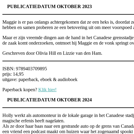
PUBLICATIEDATUM OKTOBER 2023
Maggie is er pas onlangs achtergekomen dat ze een heks is, doordat ze
hebben en samen proberen ze een betovering uit om meer voorspoed aa
Maar er zijn vreemde dingen aan de hand in het Canadese grensstadje
de zaak komt onderzoeken, ontmoet hij Maggie en de vonk springt ove
Geschreven door Olivia Hill en Lizzie van den Ham.
ISBN: 9789403709895
prijs: 14,95
uitgave: paperback, eboek & audioboek
Paperback kopen?
Klik hier!
PUBLICATIEDATUM OKTOBER 2024
Holly werkt als automonteur in de lokale garage in het Canadese stadj
magische erfenis heeft nagelaten.
Als ze door haar baas naar een gestrande auto op de grens van Cana
een vriend een podcast maakt om huizen waar het zogenaamd spookt 