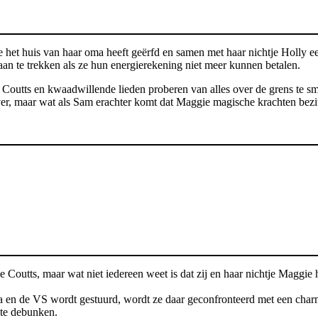
 het huis van haar oma heeft geërfd en samen met haar nichtje Holly ee
n te trekken als ze hun energierekening niet meer kunnen betalen.
 Coutts en kwaadwillende lieden proberen van alles over de grens te s
r, maar wat als Sam erachter komt dat Maggie magische krachten bezit
e Coutts, maar wat niet iedereen weet is dat zij en haar nichtje Maggi
da en de VS wordt gestuurd, wordt ze daar geconfronteerd met een cha
te debunken.