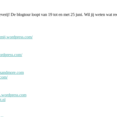
everij! De blogtour loopt van 19 tot en met 25 juni. Wil jij weten wa
tmij.wordpress.com/
ordpress.com/
ersandmore.com
.com/
s.wordpress.com
t.nl