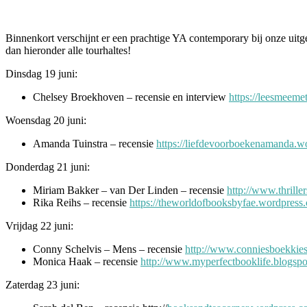
Binnenkort verschijnt er een prachtige YA contemporary bij onze uitg
dan hieronder alle tourhaltes!
Dinsdag 19 juni:
Chelsey Broekhoven – recensie en interview
https://leesmeeme
Woensdag 20 juni:
Amanda Tuinstra – recensie
https://liefdevoorboekenamanda.w
Donderdag 21 juni:
Miriam Bakker – van Der Linden – recensie
http://www.thrill
Rika Reihs – recensie
https://theworldofbooksbyfae.wordpress
Vrijdag 22 juni:
Conny Schelvis –
Me
ns – recensie
http://www.conniesboekkie
Monica Haak – recensie
http://www.myperfectbooklife.blogspo
Zaterdag 23 juni: