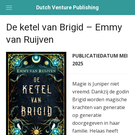
Skip
Dutch Venture Publishing
to
content
De ketel van Brigid – Emmy
van Ruijven
PUBLICATIEDATUM MEI
2025
Magie is Juniper niet
vreemd. Dankzij de godin
Brigid worden magische
krachten van generatie
op generatie
doorgegeven in haar
familie. Helaas heeft