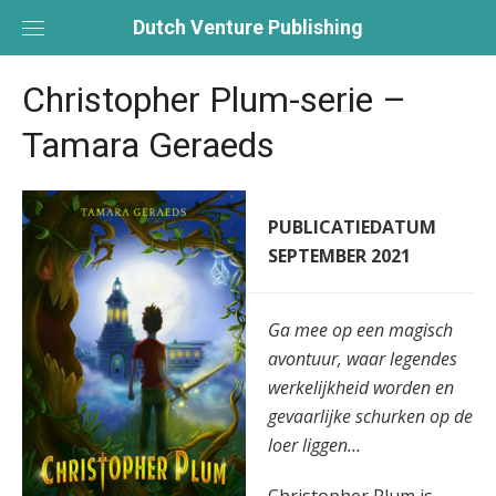
Skip
Dutch Venture Publishing
to
content
Christopher Plum-serie –
Tamara Geraeds
PUBLICATIEDATUM
SEPTEMBER 2021
Ga mee op een magisch
avontuur, waar legendes
werkelijkheid worden en
gevaarlijke schurken op de
loer liggen…