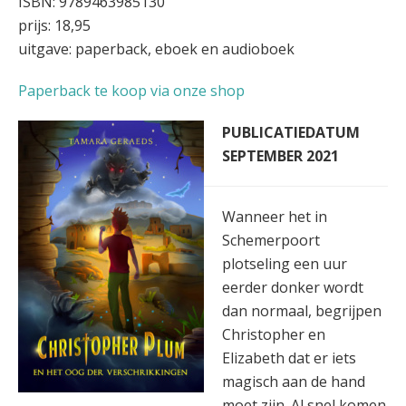
ISBN: 9789463985130
prijs: 18,95
uitgave: paperback, eboek en audioboek
Paperback te koop via onze shop
PUBLICATIEDATUM
SEPTEMBER 2021
Wanneer het in
Schemerpoort
plotseling een uur
eerder donker wordt
dan normaal, begrijpen
Christopher en
Elizabeth dat er iets
magisch aan de hand
moet zijn. Al snel komen