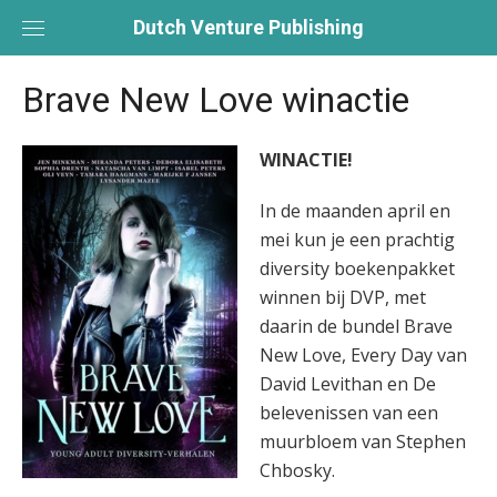
Skip
Dutch Venture Publishing
to
content
Brave New Love winactie
WINACTIE!
In de maanden april en
mei kun je een prachtig
diversity boekenpakket
winnen bij DVP, met
daarin de bundel Brave
New Love, Every Day van
David Levithan en De
belevenissen van een
muurbloem van Stephen
Chbosky.