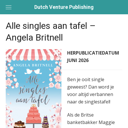
Skip
Dutch Venture Publishing
to
content
Alle singles aan tafel –
Angela Britnell
HERPUBLICATIEDATUM
JUNI 2026
Ben je ooit single
geweest? Dan word je
voor altijd verbannen
naar de singlestafel!
Als de Britse
banketbakker Maggie